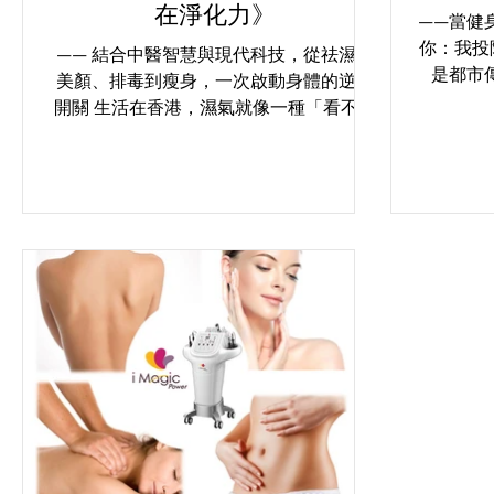
在淨化力》
——當健
你：我投降
—— 結合中醫智慧與現代科技，從祛濕、
是都市
美顏、排毒到瘦身，一次啟動身體的逆轉
「躺著就
開關 生活在香港，濕氣就像一種「看不見
騙；但
的壓力」 你有沒有這種感覺： 明明沒吃太
歡迎來到
多，身體卻浮腫像灌水？ 天氣一轉，臉就
身概念
暗沉、出油、長粒粒？ 一到梅雨季，全身
沉重、肌肉痠痛、情緒煩躁？...