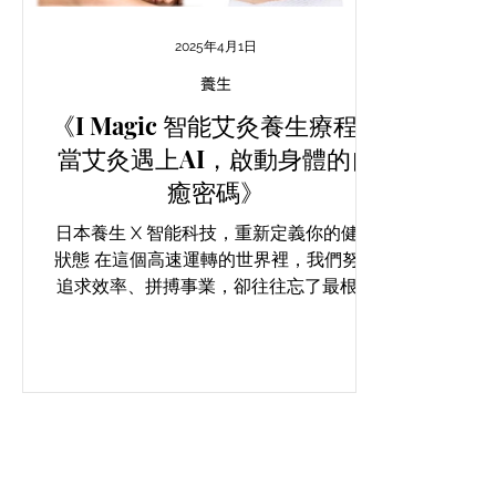
2025年4月1日
養生
《I Magic 智能艾灸養生療程：
當艾灸遇上AI，啟動身體的自
癒密碼》
日本養生 X 智能科技，重新定義你的健康
狀態 在這個高速運轉的世界裡，我們努力
追求效率、拼搏事業，卻往往忘了最根本
的事：我們的身體，其實正在默默承受著
沉重的負擔。 經常感到手腳冰冷？肩頸僵
硬？月經不調？頭痛失眠？疲倦不堪？...