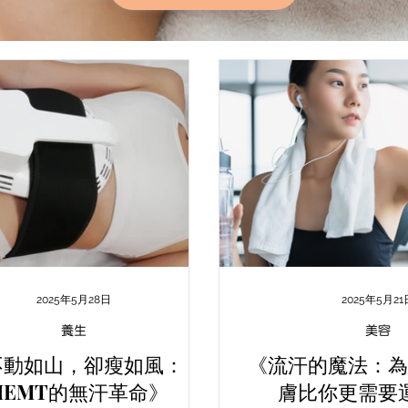
2025年5月28日
2025年5月21
養生
美容
不動如山，卻瘦如風：
《流汗的魔法：為
IEMT的無汗革命》
膚比你更需要