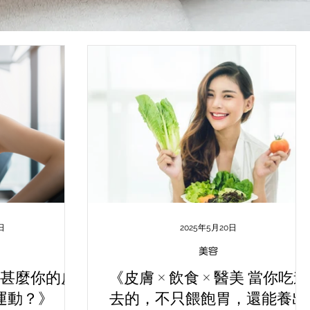
日
2025年5月20日
美容
甚麼你的皮
《皮膚 × 飲食 × 醫美 當你吃進
運動？》
去的，不只餵飽胃，還能養出