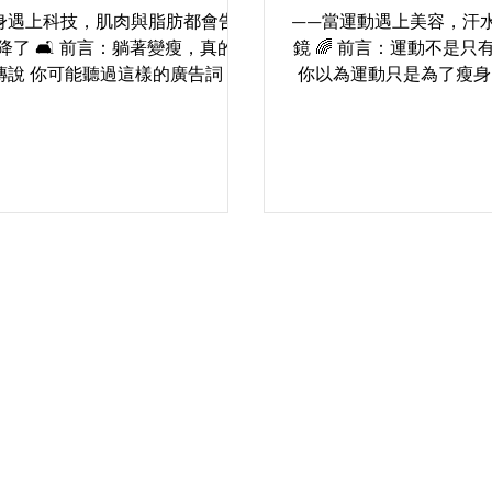
身遇上科技，肌肉與脂肪都會告訴
——當運動遇上美容，汗
了 🛋️ 前言：躺著變瘦，真的不
鏡 🌈 前言：運動不是
傳說 你可能聽過這樣的廣告詞：
你以為運動只是為了瘦身
能瘦！」 在過去，那聽起來像詐
錯了！ 現在的你，可能
現在，我們要告訴你——是真的。
流汗，都是肌膚在偷偷變美的
HIEMT 時代，一種融合科技與健
在跑步機上喘到懷疑人生
的療程，它不是魔法，但它真的能
流著汗水想放棄時，其實
讓...
淨...