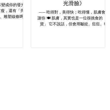
光滑臉》
水變成你的發光濾
只有瘦，還有「亮」
—— 吃得對，美得快；吃得懂，肌膚會感
、雕塑線條嗎？
謝你 🍽️ 肌膚，其實也是一位很挑食的「
還沒發現，每一次
貨」 它不說話，但會用皺紋、痘痘、乾
過程。 當你
燥、油光來抗議你吃錯東西； 它也不會讚
，或在瑜伽墊上
美，但當你吃對了，它會靜靜回饋你一張
你的毛孔正在被
亮晶晶的臉。 肌膚是你「吃的結果」——..