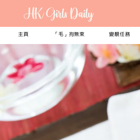
HK Girls Daily
主頁
「毛」拘無束
變靚任務