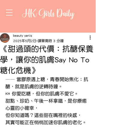
HK Girls Daily
beauty yanis
2025年5月2日
讀畢需時 3 分鐘
《甜過頭的代價：抗醣保養
學，讓你的肌膚Say No To
糖化危機》
—— 當膠原遇上糖，青春開始焦化；抗
醣，就是肌膚的逆轉時鐘。
🍬 你愛吃糖，但你的肌膚不愛它。
甜點、珍奶、午後一杯拿鐵，是你療癒
心靈的小確幸，
但你知道嗎？這些甜在嘴裡的快感，
其實可能正在悄悄加速你肌膚的老化。