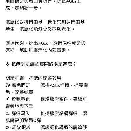
阻斷糖分與蛋白質結合：防止AGEs生
成，是關鍵一步。
抗氧化對抗自由基：糖化會加速自由基
產生，抗氧化能減少炎症與老化。
促進代謝、排出AGEs：透過活性成分與
療程，幫助肌膚淨化內部毒素。
🌟 抗醣對肌膚的實際好處是甚麼？
問題肌膚	抗醣的改善效果
😩 膚色暗沉	減少AGEs堆積，提亮膚
色、改善蠟黃
👵 鬆弛老化	保護膠原蛋白，延緩肌
膚鬆弛與下垂
📉 彈性流失	維持膠原結構彈性，讓
肌膚更加緊緻Q彈
🌫️ 細紋皺紋	減緩糖化導致的膚質硬