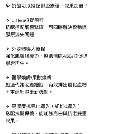
💎 抗醣可以搭配哪些療程，效果加倍？
🔹 Liftera拉提療程
抗醣搭配筋膜緊緻，可同時解決鬆弛與
膠原流失問題。
🔹 外泌體導入療程
強化肌膚修復力，幫助清除AGEs並促進
膠原再生。
🔹 醫學煥膚/果酸煥膚
加速代謝老廢細胞，有效排出糖化產物
＋重建細胞更新機制。
🔹 高濃度抗氧化導入（如維C導入）
搭配抗醣保養，能加強亮白與抗老雙重
效果。