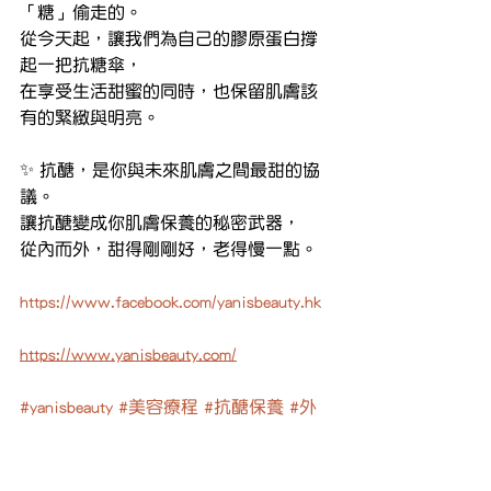
「糖」偷走的。
從今天起，讓我們為自己的膠原蛋白撐
起一把抗糖傘，
在享受生活甜蜜的同時，也保留肌膚該
有的緊緻與明亮。
✨ 抗醣，是你與未來肌膚之間最甜的協
議。
讓抗醣變成你肌膚保養的秘密武器，
從內而外，甜得剛剛好，老得慢一點。
https://www.facebook.com/yanisbeauty.hk
https://www.yanisbeauty.com/
#yanisbeauty
#美容療程
#抗醣保養
#外
泌體
#醫學煥膚
#果酸煥膚
#抗氧化
#暗
瘡
#毛孔粗大
#補濕
#yanisbeauty
#美容療程
#醫學煥膚
#毛孔粗大