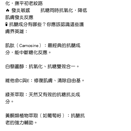
化，撫平初老紋路
🔥 發炎敏感	抗糖同時抗氧化，降低
肌膚發炎反應
🧪 抗醣成分有哪些？你應該認識這些護
膚界英雄：
肌肽（Carnosine）：最經典的抗醣成
分，能中斷糖化反應。
白藜蘆醇：抗氧化、抗糖雙效合一。
維他命C與E：修復肌膚、清除自由基。
綠茶萃取：天然又有效的抗糖抗炎成
分。
黃酮類植物萃取（如葡萄籽）：抗醣抗
老的強力輔助。