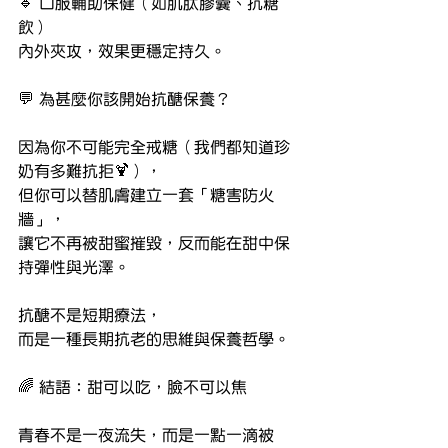
🔹 口服輔助保健（如肌肽膠囊、抗糖
飲）
內外夾攻，效果更穩定持久。
💬 為甚麼你該開始抗醣保養？
因為你不可能完全戒糖（我們都知道珍
奶有多難抗拒🍹），
但你可以替肌膚建立一套「糖害防火
牆」，
讓它不再被甜蜜摧毀，反而能在甜中保
持彈性與光澤。
抗醣不是短期療法，
而是一種長期抗老的思維與保養哲學。
🌈 結語：甜可以吃，臉不可以焦
青春不是一夜流失，而是一點一滴被