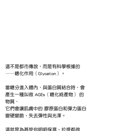
這不是都市傳說，而是有科學根據的
——糖化作用（Glycation）。
當糖分進入體內，與蛋白質結合時，會
產生一種叫做 AGEs（糖化終產物） 的
物質，
它們會讓肌膚中的 膠原蛋白和彈力蛋白
變硬變脆、失去彈性與光澤。
這就是為甚麼你明明保濕、拉提都做