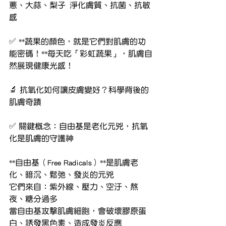
蔥、大蒜、梨子	淨化膚質、抗菌、抗敏
感
✅ **蔬果的顏色，就是它們對肌膚的功
能密碼！**每天吃「彩虹蔬果」，肌膚自
然展現健康光感！
🔬 抗氧化如何讓皮膚變好？科學背後的
肌膚奇蹟
✅ 關鍵概念：自由基是老化元兇，抗氧
化是肌膚的守護神
**自由基（Free Radicals）**是肌膚老
化、暗沉、鬆弛、發炎的元兇
它們來自：紫外線、壓力、空汙、熬
夜、糖分過多
當自由基攻擊肌膚細胞，會破壞膠原蛋
白、誘發黑色素、造成發炎反應