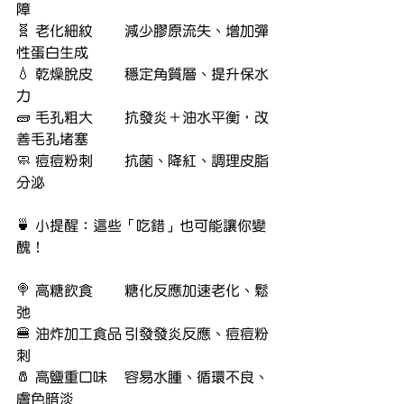
障
🧬 老化細紋	減少膠原流失、增加彈
性蛋白生成
💧 乾燥脫皮	穩定角質層、提升保水
力
🧱 毛孔粗大	抗發炎＋油水平衡，改
善毛孔堵塞
🧼 痘痘粉刺	抗菌、降紅、調理皮脂
分泌
🍵 小提醒：這些「吃錯」也可能讓你變
醜！
🍭 高糖飲食	糖化反應加速老化、鬆
弛
🍔 油炸加工食品	引發發炎反應、痘痘粉
刺
🧂 高鹽重口味	容易水腫、循環不良、
膚色暗淡