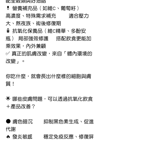
配全穀類與好油脂
💊 營養補充品（如維C、葡萄籽）	
高濃度、特殊需求補充	適合壓力
大、熬夜族、術後修復期
🧴 抗氧化保養品（維C精華、多酚安
瓶）	局部強效修護	搭配飲食更能加
乘效果，內外兼顧
✅ 真正的肌膚改變，來自「體內環境的
改變」。
你吃什麼，就會長出什麼樣的細胞與膚
質！
🌟 哪些皮膚問題，可以透過抗氧化飲食
＋產品改善？
🌑 膚色暗沉	抑制黑色素生成、促進
代謝
🔥 發炎敏感	穩定免疫反應、修復屏