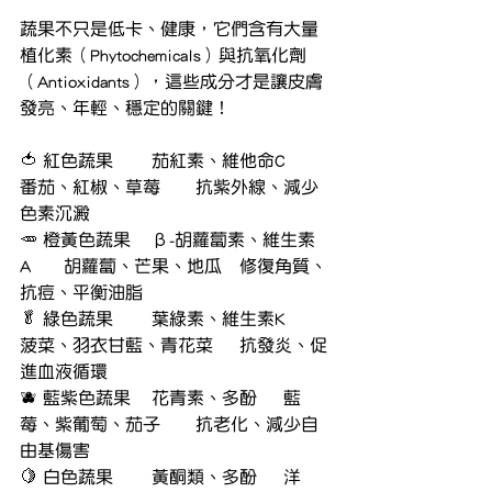
蔬果不只是低卡、健康，它們含有大量
植化素（Phytochemicals）與抗氧化劑
（Antioxidants），這些成分才是讓皮膚
發亮、年輕、穩定的關鍵！
🍅 紅色蔬果	茄紅素、維他命C	
番茄、紅椒、草莓	抗紫外線、減少
色素沉澱
🥕 橙黃色蔬果	β-胡蘿蔔素、維生素
A	胡蘿蔔、芒果、地瓜	修復角質、
抗痘、平衡油脂
🥬 綠色蔬果	葉綠素、維生素K	
菠菜、羽衣甘藍、青花菜	抗發炎、促
進血液循環
🫐 藍紫色蔬果	花青素、多酚	藍
莓、紫葡萄、茄子	抗老化、減少自
由基傷害
🍋 白色蔬果	黃酮類、多酚	洋