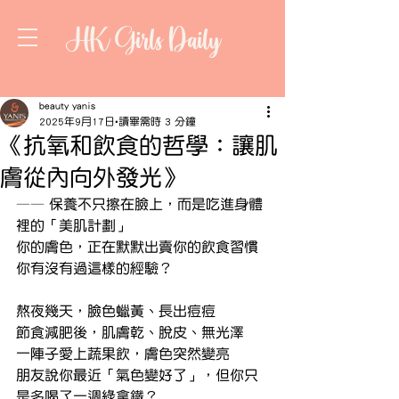
HK Girls Daily
beauty yanis
2025年9月17日
讀畢需時 3 分鐘
《抗氧和飲食的哲學：讓肌
膚從內向外發光》
—— 保養不只擦在臉上，而是吃進身體
裡的「美肌計劃」
你的膚色，正在默默出賣你的飲食習慣
你有沒有過這樣的經驗？
熬夜幾天，臉色蠟黃、長出痘痘
節食減肥後，肌膚乾、脫皮、無光澤
一陣子愛上蔬果飲，膚色突然變亮
朋友說你最近「氣色變好了」，但你只
是多喝了一週綠拿鐵？