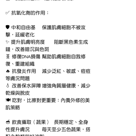
✅ 抗氧化劑的作用：
🛡️ 中和自由基	保護肌膚細胞不被攻
擊，延緩老化
✨ 提升肌膚明亮度	阻斷黑色素生成
鏈，改善暗沉與色斑
🧬 修復DNA損傷	幫助肌膚細胞自我修
復、重建組織
🔥 抗發炎作用	減少泛紅、敏感、痘痘
等膚況問題
💧 改善保水屏障	增強角質層健康，減少
乾燥與脫皮
🍽️ 吃對，比擦對更重要：內養外修的美
肌策略
🥣 飲食攝取（蔬果）	長期穩定、全身
性提升膚況	每天至少五色蔬果，搭